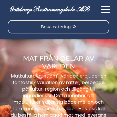
Boka catering
MAT FRÅN DELAR AV
VÄRLDEN
Matkulturer runt om i världen erbjuder en
fantastisk variation av rätter, beroende
på kultur, region och tillgång till
ingredienser. Detta innebär att
matkulturer skiljer sig både mellan och
inom kontinenter och länder. Hos oss kan
du beställa hemlagad mat med leverans