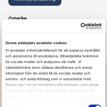
Österike
Wienerschnitzel, Gulasch, Tafelspitz,
Kaspressknödel, Schupfnudeln, Kaiserschmarrn
Denna webbplats använder cookies
Österrikisk catering
Vi använder enhetsidentifierare för att anpassa innehållet
och annonserna till användarna, tillhandahålla funktioner
för sociala medier och analysera vår trafik. Vi
vidarebefordrar även sådana identifierare och annan
information från din enhet till de sociala medier och
CATERTING TILL VARDAG &
annons- och analysföretag som vi samarbetar med.
FEST
Dessa kan i sin tur kombinera informationen med annan
information som du har tillhandahållit eller som de har
samlat in när du har använt deras tjänster.
Samtyckesval