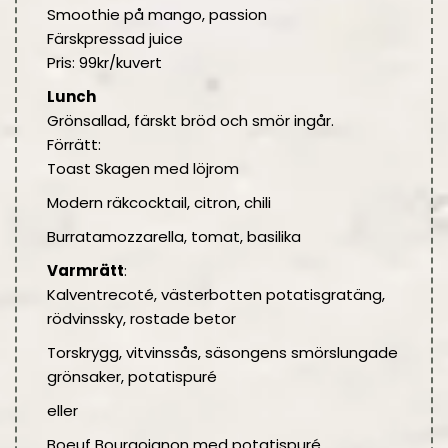
Smoothie på mango, passion
Färskpressad juice
Pris: 99kr/kuvert
Lunch
Grönsallad, färskt bröd och smör ingår.
Förrätt:
Toast Skagen med löjrom
Modern räkcocktail, citron, chili
Burratamozzarella, tomat, basilika
Varmrätt
:
Kalventrecoté, västerbotten potatisgratäng,
rödvinssky, rostade betor
Torskrygg, vitvinssås, säsongens smörslungade
grönsaker, potatispuré
eller
Boeuf Bourgoignon med potatispuré