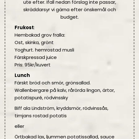
ute efter. Ifall nedan förslag inte passar,
skräddarsyr vi gärna efter önskemål och
budget.
Frukost
:
Hembakad grov fralla:
Ost, skinka, grönt
Yoghurt. hemrostad musli
Färskpressad juice
Pris: 95kr/kuvert
Lunch
Färskt bröd och smör, grönsallad.
Wallenbergare på kalv, rårörda lingon, ärtor,
potatispuré, rödvinssky
Biff ala Lindström, kryddsmör, rödvinssås,
timjans rostad potatis
eller
Örtbakad lax, ljummen potatissallad, sauce