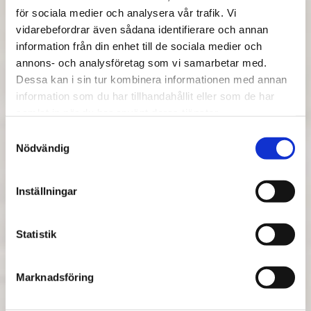
Ost, skinka, grönt
för sociala medier och analysera vår trafik. Vi
Smoothie på mango, passion
vidarebefordrar även sådana identifierare och annan
Pris: 95kr/kuvert
information från din enhet till de sociala medier och
Lunchbuffé
annons- och analysföretag som vi samarbetar med.
Färskt bröd och smör ingår.
Dessa kan i sin tur kombinera informationen med annan
Sesamlax, nudelsallad, rostade grönsaker,
information som du har tillhandahållit eller som de har
limeyoghurt
samlat in när du har använt deras tjänster.
Matig quinoasallad, rostade broccoli och
Samtyckesval
solrosfrön, örtkräm
Nödvändig
Ceasarsallad, kyckling, bacon, ceasardressing,
parmesan, krutonger serveras brevid
Inställningar
Bakad quorn, grillad paprika, svamp, couscous,
rostat grönt, fänkålsaioli
Statistik
Krispigt trädgårdgrönt
Pris: 169kr/kuvert
Marknadsföring
Eftermiddagsfika: