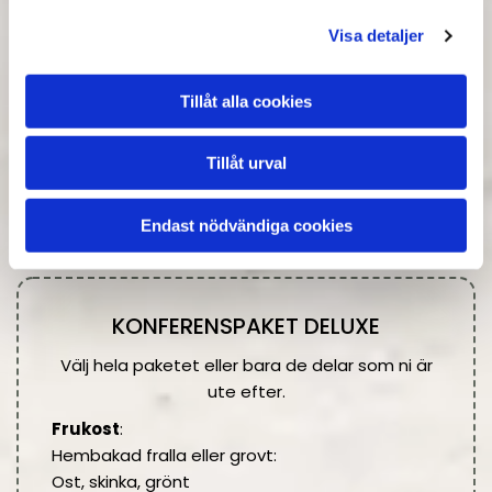
Hembakad kaka eller frukt.
Pris: 45kr/kuvert
Visa detaljer
Pris heldag: 269kr/kuvert (12%
Tillåt alla cookies
moms tillkommer)
Tillåt urval
Kaffe/te: 20 kr per tillfälle eller 60 kr för en hel
dag.
Endast nödvändiga cookies
KONFERENSPAKET DELUXE
Välj hela paketet eller bara de delar som ni är
ute efter.
Frukost
:
Hembakad fralla eller grovt:
Ost, skinka, grönt