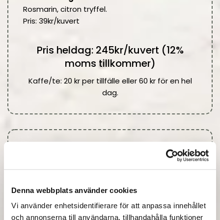
Rosmarin, citron tryffel.
Pris: 39kr/kuvert
Pris heldag: 245kr/kuvert (12%
moms tillkommer)
Kaffe/te: 20 kr per tillfälle eller 60 kr för en hel
dag.
KONFERENSPAKET NATUR
Välj hela paketet eller bara de delar som ni
är ute efter.
Denna webbplats använder cookies
Frukost:
Vi använder enhetsidentifierare för att anpassa innehållet
Hembakad grov fralla :
och annonserna till användarna, tillhandahålla funktioner