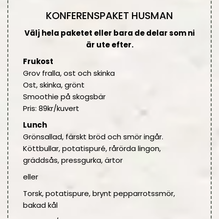
KONFERENSPAKET HUSMAN
Välj hela paketet eller bara de delar som ni
är ute efter.
Frukost
Grov fralla, ost och skinka
Ost, skinka, grönt
Smoothie på skogsbär
Pris: 89kr/kuvert
Lunch
Grönsallad, färskt bröd och smör ingår.
Köttbullar, potatispuré, rårörda lingon,
gräddsås, pressgurka, ärtor
eller
Torsk, potatispure, brynt pepparrotssmör,
bakad kål