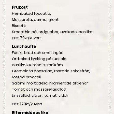
Frukost
:
Hembakad foccatia:
Mozzarella, parma, grönt
Biscotti
Smoothie på jordgubbar, avokado, basilika
Pris: 79kr/kuvert
Lunchbuffé
Färskt bröd och smör ingår.
Örtbakad kyckling på ruccola
Basilika lax med citronkräm
Gremolata bönsallad, rostade solrosfrön,
rostad broccoli
Salami, mortadella, marinerade tillbehör
Tomat och mozzarellasallad
Linssallad, citron, tomat, vitlök
Pris: 179kr/kuvert
Eftermiddagsfika
: