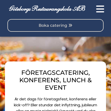
Boka catering
FÖRETAGSCATERING,
KONFERENS, LUNCH &
EVENT
Är det dags för företagsfest, konferens eller
kick-off? Eller stundar det inflyttning, jubileum
eller en mysig picknick? Oavsett vad du ska