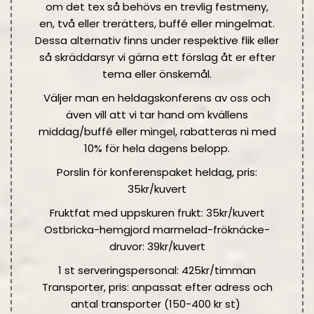
om det tex så behövs en trevlig festmeny,
en, två eller trerätters, buffé eller mingelmat.
Dessa alternativ finns under respektive flik eller
så skräddarsyr vi gärna ett förslag åt er efter
tema eller önskemål.
Väljer man en heldagskonferens av oss och
även vill att vi tar hand om kvällens
middag/buffé eller mingel, rabatteras ni med
10% för hela dagens belopp.
Porslin för konferenspaket heldag, pris:
35kr/kuvert
Fruktfat med uppskuren frukt: 35kr/kuvert
Ostbricka-hemgjord marmelad-fröknäcke-
druvor: 39kr/kuvert
1 st serveringspersonal: 425kr/timman
Transporter, pris: anpassat efter adress och
antal transporter (150-400 kr st)